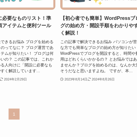
に必要なものリスト！準
【初心者でも簡単】WordPressブ
須アイテムと便利ツール
グの始め方・開設手順をわかりや
く解説！
できるお悩み ブログを始める
この記事で解決できるお悩み パソコンが
のってなに？ ブログ運営であ
な方でも簡単なブログの始め方が知りたい
テムが知りたい！ ブログは何
WordPressでブログを開設すると、時間や
いの？ この記事では、これか
用はどれくらいかかるの？ とお悩みでは
める人向けに「開設に必要なも
ませんか？ブログを始めるのは、なんか大
すく解説しています...
そうだなと思いますよね。 ですが、本...
2024年2月29日
2023年8月14日
2024年8月26日
1