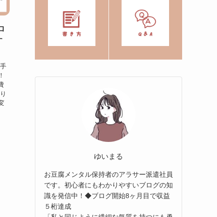
ロ
す
苦手
！
費
あり
変
ゆいまる
お豆腐メンタル保持者のアラサー派遣社員
です。初心者にもわかりやすいブログの知
識を発信中！◆ブログ開始8ヶ月目で収益
５桁達成
「私と同じように繊細な気質を持つにも勇